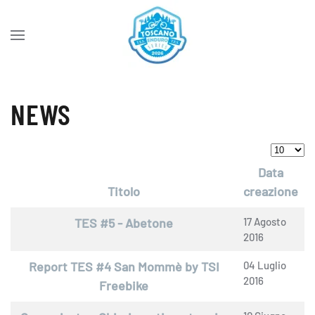
Skip to main content
NEWS
Visualiz
Data
Titolo
creazione
Articoli
TES #5 - Abetone
17 Agosto
2016
Report TES #4 San Mommè by TSI
04 Luglio
2016
Freebike